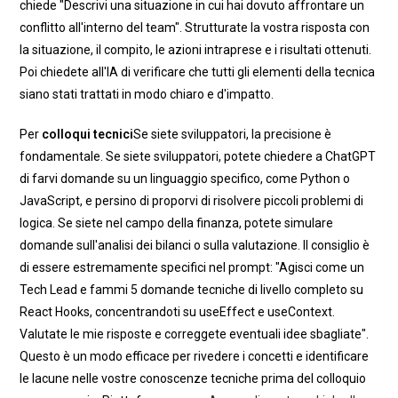
chiede "Descrivi una situazione in cui hai dovuto affrontare un
conflitto all'interno del team". Strutturate la vostra risposta con
la situazione, il compito, le azioni intraprese e i risultati ottenuti.
Poi chiedete all'IA di verificare che tutti gli elementi della tecnica
siano stati trattati in modo chiaro e d'impatto.
Per
colloqui tecnici
Se siete sviluppatori, la precisione è
fondamentale. Se siete sviluppatori, potete chiedere a ChatGPT
di farvi domande su un linguaggio specifico, come Python o
JavaScript, e persino di proporvi di risolvere piccoli problemi di
logica. Se siete nel campo della finanza, potete simulare
domande sull'analisi dei bilanci o sulla valutazione. Il consiglio è
di essere estremamente specifici nel prompt: "Agisci come un
Tech Lead e fammi 5 domande tecniche di livello completo su
React Hooks, concentrandoti su useEffect e useContext.
Valutate le mie risposte e correggete eventuali idee sbagliate".
Questo è un modo efficace per rivedere i concetti e identificare
le lacune nelle vostre conoscenze tecniche prima del colloquio