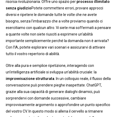
risorsa rivoluzionaria. Offre uno spazio per
processo illimitato
senza giudizio
Potete commettere errori, provare approcci
diversi e ripetere le domande tutte le volte che ne avete
bisogno, senza l'imbarazzo che a volte proviamo quando ci
esercitiamo con qualcun altro. Vi siete mai soffermati a pensare
a quante volte non siete riusciti a esprimere un'abilità
importante semplicemente perché la domanda non è arrivata?
Con l'IA, potete esplorare vari scenari e assicurarvi di attivare
tutto il vostro repertorio di abilità.
Oltre alla pura e semplice ripetizione, interagendo con
un'intelligenza artificiale si sviluppa un'abilità cruciale: la
improvvisazione strutturata
. In un colloquio reale, il flusso della
conversazione può prendere pieghe inaspettate. ChatGPT,
grazie alla sua capacità di generare dialoghi dinamici, può
sorprendervi con domande successive, cambiare
improvvisamente argomento o approfondire un punto specifico
del vostro CV. In questo modo si allena il cervello a rimanere