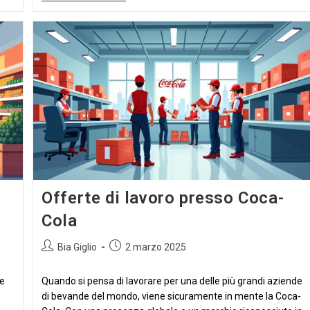
Di
Lavoro
Presso
CERVECERIA
NACIONAL
Offerte di lavoro presso Coca-
Cola
Autore
Articolo
Bia Giglio
2 marzo 2025
dell'articolo:
pubblicato:
te
Quando si pensa di lavorare per una delle più grandi aziende
di bevande del mondo, viene sicuramente in mente la Coca-