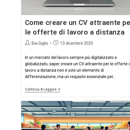
Come creare un CV attraente pe
le offerte di lavoro a distanza
Autore
Articolo
Bia Giglio
13 dicembre 2025
dell'articolo:
pubblicato:
In un mercato del lavoro sempre più digitalizzato e
globalizzato, saper creare un CV attraente per le offerte d
lavoro a distanza non è solo un elemento di
differenziazione, ma un requisito essenziale per...
Come
Continua A Leggere
Creare
Un
CV
Attraente
Per
Le
Offerte
Di