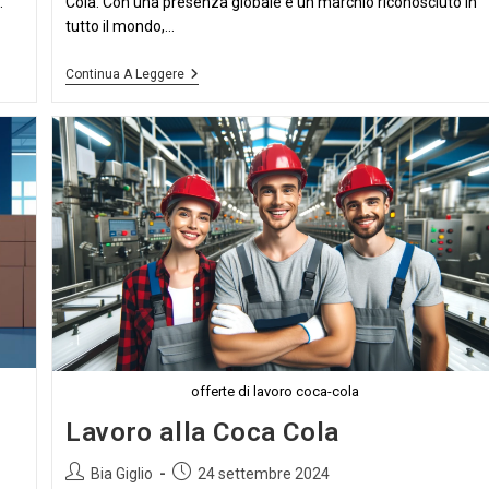
.
Cola. Con una presenza globale e un marchio riconosciuto in
tutto il mondo,...
Offerte
Continua A Leggere
Di
Lavoro
Presso
Coca-
Cola
offerte di lavoro coca-cola
Lavoro alla Coca Cola
Autore
Articolo
Bia Giglio
24 settembre 2024