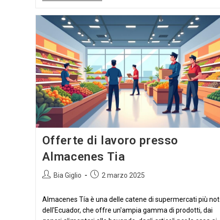
Di
Lavoro
Presso
Corporación
Favorita
Offerte di lavoro presso
Almacenes Tia
Autore
Articolo
Bia Giglio
2 marzo 2025
dell'articolo:
pubblicato:
Almacenes Tía è una delle catene di supermercati più no
dell'Ecuador, che offre un'ampia gamma di prodotti, dai