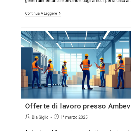
generi alimentari alle bevande, dagli articoli per la casa ai..
Offerte
Continua A Leggere
Di
Lavoro
Presso
Almacenes
Tia
Offerte di lavoro presso Ambev
Autore
Articolo
Bia Giglio
1° marzo 2025
dell'articolo:
pubblicato: