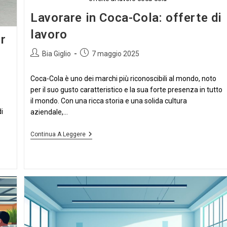
Lavorare in Coca-Cola: offerte di
lavoro
r
Autore
Articolo
Bia Giglio
7 maggio 2025
dell'articolo:
pubblicato:
Coca-Cola è uno dei marchi più riconoscibili al mondo, noto
per il suo gusto caratteristico e la sua forte presenza in tutto
il mondo. Con una ricca storia e una solida cultura
i
aziendale,...
Lavorare
Continua A Leggere
In
Coca-
Cola:
Offerte
Di
Lavoro