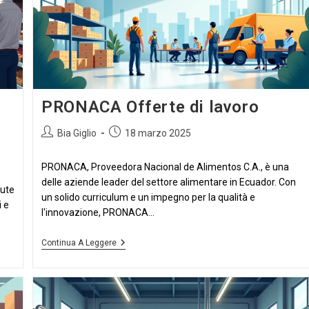
PRONACA Offerte di lavoro
Autore
Articolo
Bia Giglio
18 marzo 2025
dell'articolo:
pubblicato:
PRONACA, Proveedora Nacional de Alimentos C.A., è una
delle aziende leader del settore alimentare in Ecuador. Con
iute
un solido curriculum e un impegno per la qualità e
 e
l'innovazione, PRONACA...
PRONACA
Continua A Leggere
Offerte
Di
Lavoro