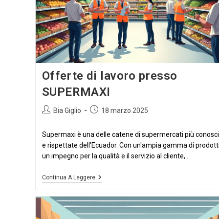
Lavoro
A
Distanza
Offerte di lavoro presso
SUPERMAXI
Autore
Articolo
Bia Giglio
18 marzo 2025
dell'articolo:
pubblicato:
Supermaxi è una delle catene di supermercati più conosc
e rispettate dell'Ecuador. Con un'ampia gamma di prodotti
un impegno per la qualità e il servizio al cliente,...
Offerte
Continua A Leggere
Di
Lavoro
Presso
SUPERMAXI