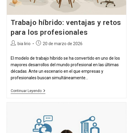
Trabajo híbrido: ventajas y retos
para los profesionales
Autor
Publicación
bia lirio
20 de marzo de 2026
de
publicada:
la
El modelo de trabajo híbrido se ha convertido en uno de los
publicación:
mayores desarrollos del mundo profesional en las últimas
décadas. Ante un escenario en el que empresas y
profesionales buscan simultáneamente...
Trabajo
Continuar Leyendo
Híbrido:
Ventajas
Y
Retos
Para
Los
Profesionales