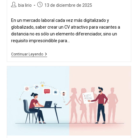
Autor
Publicación
bia lirio
13 de diciembre de 2025
de
publicada:
la
En un mercado laboral cada vez más digitalizado y
publicación:
globalizado, saber crear un CV atractivo para vacantes a
distancia no es sólo un elemento diferenciador, sino un
requisito imprescindible para...
Cómo
Continuar Leyendo
Crear
Un
CV
Atractivo
Para
Puestos
Vacantes
A
Distancia