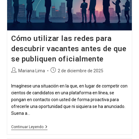
Respuestas
Cómo utilizar las redes para
descubrir vacantes antes de que
se publiquen oficialmente
Autor
Publicación
Mariana Lima
2 de diciembre de 2025
de
publicada:
la
Imagínese una situación en la que, en lugar de competir con
publicación:
cientos de candidatos en una plataforma en línea, se
pongan en contacto con usted de forma proactiva para
ofrecerle una oportunidad que ni siquiera se ha anunciado.
Suena a...
Cómo
Continuar Leyendo
Utilizar
Las