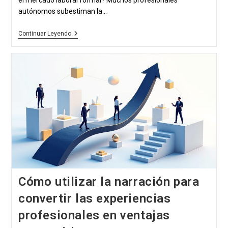
el mercado laboral formal? Muchos profesionales
autónomos subestiman la...
Cómo
Continuar Leyendo
Adaptar
Las
Competencias
De
Los
Autónomos
A
Los
Empleos
Formales
De
CLT
Cómo utilizar la narración para
convertir las experiencias
profesionales en ventajas