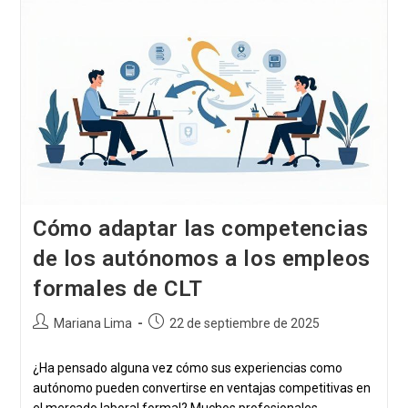
Redes
Para
Descubrir
Vacantes
Antes
De
Que
Se
Publiquen
Oficialmente
Cómo adaptar las competencias
de los autónomos a los empleos
formales de CLT
Autor
Publicación
Mariana Lima
22 de septiembre de 2025
de
publicada:
la
¿Ha pensado alguna vez cómo sus experiencias como
publicación:
autónomo pueden convertirse en ventajas competitivas en