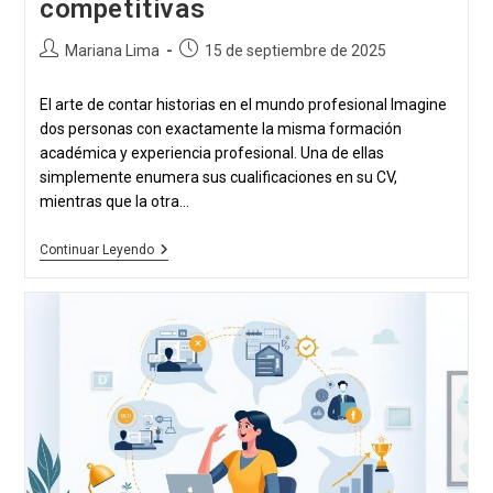
competitivas
Autor
Publicación
Mariana Lima
15 de septiembre de 2025
de
publicada:
la
El arte de contar historias en el mundo profesional Imagine
publicación:
dos personas con exactamente la misma formación
académica y experiencia profesional. Una de ellas
simplemente enumera sus cualificaciones en su CV,
mientras que la otra...
Cómo
Continuar Leyendo
Utilizar
La
Narración
Para
Convertir
Las
Experiencias
Profesionales
En
Ventajas
Competitivas