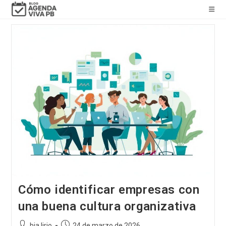
saltar
al
contenido
Cómo identificar empresas con
una buena cultura organizativa
Autor
Publicación
bia lirio
24 de marzo de 2026