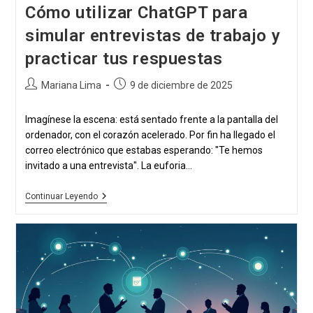
Cómo utilizar ChatGPT para
simular entrevistas de trabajo y
practicar tus respuestas
Autor
Publicación
Mariana Lima
9 de diciembre de 2025
de
publicada:
la
Imagínese la escena: está sentado frente a la pantalla del
publicación:
ordenador, con el corazón acelerado. Por fin ha llegado el
correo electrónico que estabas esperando: "Te hemos
invitado a una entrevista". La euforia...
Cómo
Continuar Leyendo
Utilizar
ChatGPT
Para
Simular
Entrevistas
De
Trabajo
Y
Practicar
Tus