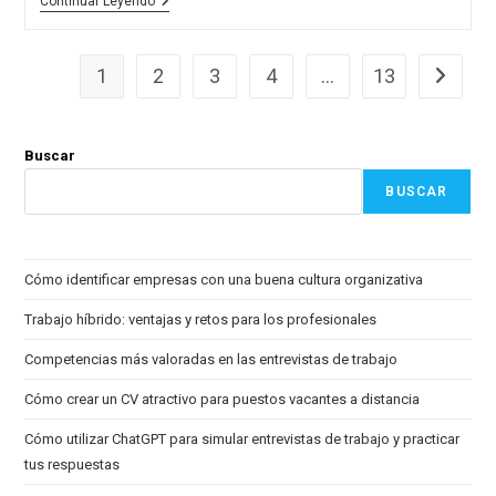
Cómo
Continuar Leyendo
Crear
Un
Portafolio
Digital
1
2
3
4
…
13
Ir a la p
Que
Impresione
A
Los
Buscar
Reclutadores
De
BUSCAR
Cualquier
Campo
Cómo identificar empresas con una buena cultura organizativa
Trabajo híbrido: ventajas y retos para los profesionales
Competencias más valoradas en las entrevistas de trabajo
Cómo crear un CV atractivo para puestos vacantes a distancia
Cómo utilizar ChatGPT para simular entrevistas de trabajo y practicar
tus respuestas