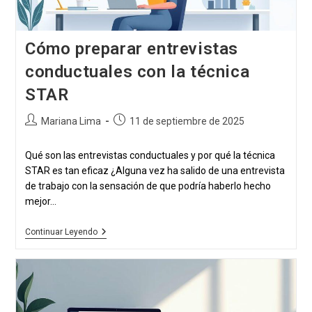
Cómo preparar entrevistas
conductuales con la técnica
STAR
Autor
Publicación
Mariana Lima
11 de septiembre de 2025
de
publicada:
la
Qué son las entrevistas conductuales y por qué la técnica
publicación:
STAR es tan eficaz ¿Alguna vez ha salido de una entrevista
de trabajo con la sensación de que podría haberlo hecho
mejor...
Cómo
Continuar Leyendo
Preparar
Entrevistas
Conductuales
Con
La
Técnica
STAR