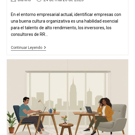
de
publicada:
la
En el entorno empresarial actual, identificar empresas con
publicación:
una buena cultura organizativa es una habilidad esencial
para el talento de alto rendimiento, los inversores, los
consultores de RR...
Cómo
Continuar Leyendo
Identificar
Empresas
Con
Una
Buena
Cultura
Organizativa